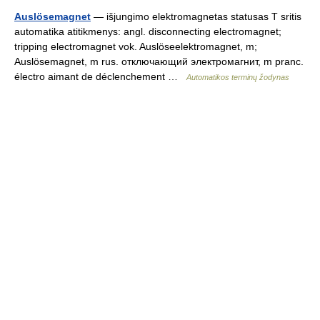
Auslösemagnet
— išjungimo elektromagnetas statusas T sritis
automatika atitikmenys: angl. disconnecting electromagnet;
tripping electromagnet vok. Auslöseelektromagnet, m;
Auslösemagnet, m rus. отключающий электромагнит, m pranc.
électro aimant de déclenchement …
Automatikos terminų žodynas