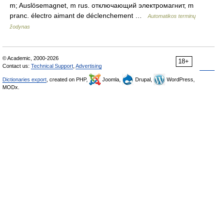
m; Auslösemagnet, m rus. отключающий электромагнит, m
pranc. électro aimant de déclenchement …
Automatikos terminų
žodynas
© Academic, 2000-2026
18+
Contact us:
Technical Support
,
Advertising
Dictionaries export
, created on PHP,
Joomla,
Drupal,
WordPress,
MODx.