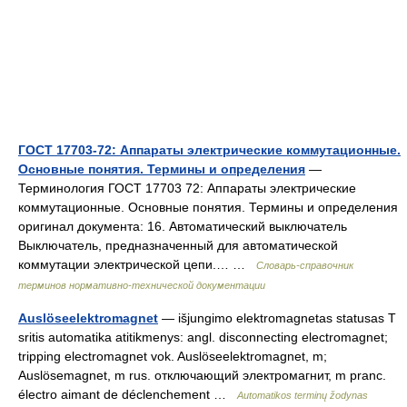
ГОСТ 17703-72: Аппараты электрические коммутационные.
Основные понятия. Термины и определения
—
Терминология ГОСТ 17703 72: Аппараты электрические
коммутационные. Основные понятия. Термины и определения
оригинал документа: 16. Автоматический выключатель
Выключатель, предназначенный для автоматической
коммутации электрической цепи.… …
Словарь-справочник
терминов нормативно-технической документации
Auslöseelektromagnet
— išjungimo elektromagnetas statusas T
sritis automatika atitikmenys: angl. disconnecting electromagnet;
tripping electromagnet vok. Auslöseelektromagnet, m;
Auslösemagnet, m rus. отключающий электромагнит, m pranc.
électro aimant de déclenchement …
Automatikos terminų žodynas