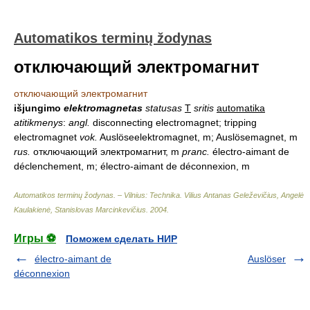
Automatikos terminų žodynas
отключающий электромагнит
отключающий электромагнит
išjungimo
elektromagnetas
statusas
T
sritis
automatika
atitikmenys
:
angl.
disconnecting electromagnet; tripping
electromagnet
vok.
Auslöseelektromagnet, m; Auslösemagnet, m
rus.
отключающий электромагнит, m
pranc.
électro-aimant de
déclenchement, m; électro-aimant de déconnexion, m
Automatikos terminų žodynas. – Vilnius: Technika
.
Vilius Antanas Geleževičius, Angelė
Kaulakienė, Stanislovas Marcinkevičius
.
2004
.
Игры ⚽
Поможем сделать НИР
électro-aimant de
Auslöser
déconnexion